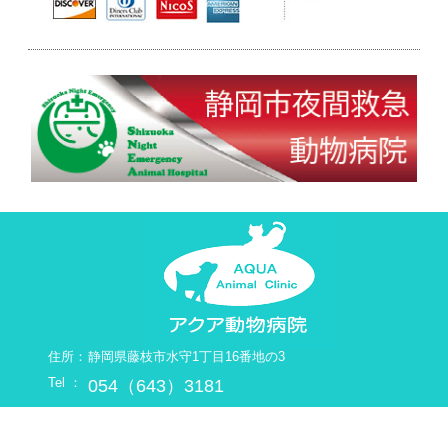
住所：
静岡県藤枝市水守1丁目16番地の3
Tel ：
054（643）3181