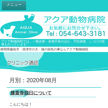
メニュー
アクア動物病院では、一般診療・各種手術のほか、予防接種、しつけの指
導も行っています。
静岡県藤枝市・焼津市の犬・猫の病気の事ならアクア動物病院
月別：2020年08月
膝蓋骨脱臼について
こんにちは！