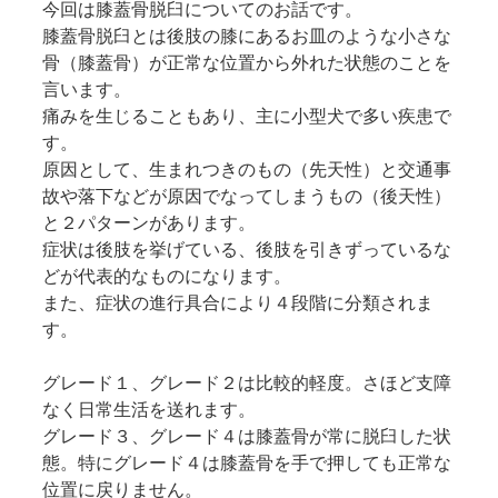
今回は膝蓋骨脱臼についてのお話です。
膝蓋骨脱臼とは後肢の膝にあるお皿のような小さな
骨（膝蓋骨）が正常な位置から外れた状態のことを
言います。
痛みを生じることもあり、主に小型犬で多い疾患で
す。
原因として、生まれつきのもの（先天性）と交通事
故や落下などが原因でなってしまうもの（後天性）
と２パターンがあります。
症状は後肢を挙げている、後肢を引きずっているな
どが代表的なものになります。
また、症状の進行具合により４段階に分類されま
す。
グレード１、グレード２は比較的軽度。さほど支障
なく日常生活を送れます。
グレード３、グレード４は膝蓋骨が常に脱臼した状
態。特にグレード４は膝蓋骨を手で押しても正常な
位置に戻りません。