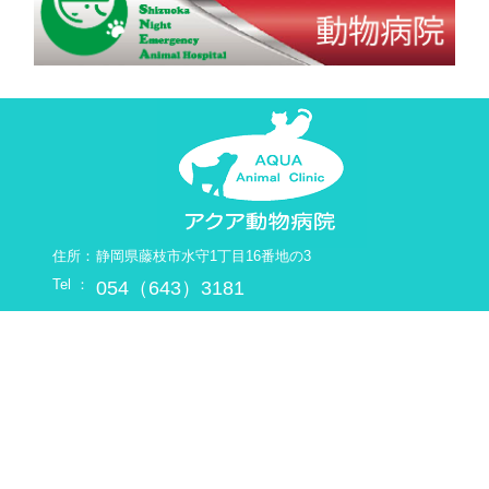
住所：
静岡県藤枝市水守1丁目16番地の3
Tel ：
054（643）3181