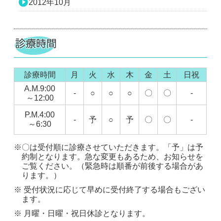
2012年10月
診療時間
月
火
水
木
金
土
日祝
A.M.9:00
-
○
○
○
〇
〇
-
～12:00
P.M.4:00
-
予
○
予
〇
〇
-
～6:30
※〇は受付順に診療させていただきます。「予」は予
約制となります。急な変更もあるため、お知らせを
ご覧ください。（緊急時は順番が前後する場合があ
ります。）
※ 受付状況に応じて早めに受付終了する場合もござい
ます。
※ 月曜・日曜・祝日休診となります。