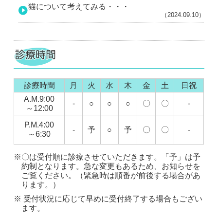
猫について考えてみる・・・
（2024.09.10）
診療時間
月
火
水
木
金
土
日祝
A.M.9:00
-
○
○
○
〇
〇
-
～12:00
P.M.4:00
-
予
○
予
〇
〇
-
～6:30
※〇は受付順に診療させていただきます。「予」は予
約制となります。急な変更もあるため、お知らせを
ご覧ください。（緊急時は順番が前後する場合があ
ります。）
※ 受付状況に応じて早めに受付終了する場合もござい
ます。