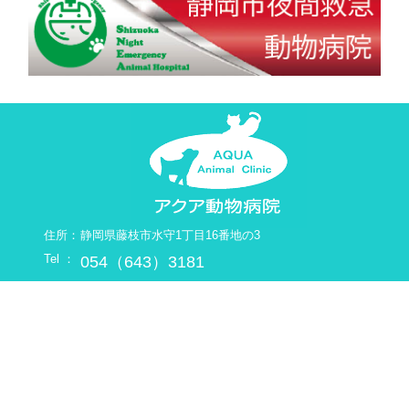
住所：
静岡県藤枝市水守1丁目16番地の3
Tel ：
054（643）3181