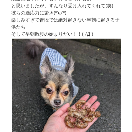
と思いましたが、すんなり受け入れてくれて(笑)
彼らの適応力に驚き(*’ω’*)
楽しみすぎて普段では絶対起きない早朝に起きる子
供たち
そして早朝散歩の始まりだい！！( ﾉД`)