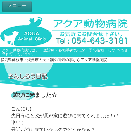
メニュー
アクア動物病院では、一般診療・各種手術のほか、予防接種、しつけの指
導も行っています。
静岡県藤枝市・焼津市の犬・猫の病気の事ならアクア動物病院
遊びに来ました☆
こんにちは！
先日うにと政が我が家に遊びに来てくれました！( *
´艸｀)
最近お泊り来ていないのでどうかなぁ？