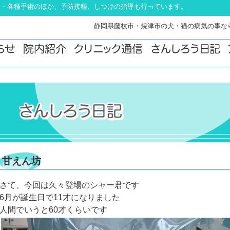
療・各種手術のほか、予防接種、しつけの指導も行っています。
静岡県藤枝市・焼津市の犬・猫の病気の事な
甘えん坊
さて、今回は久々登場のシャー君です
6月が誕生日で11才になりました
人間でいうと60才くらいです