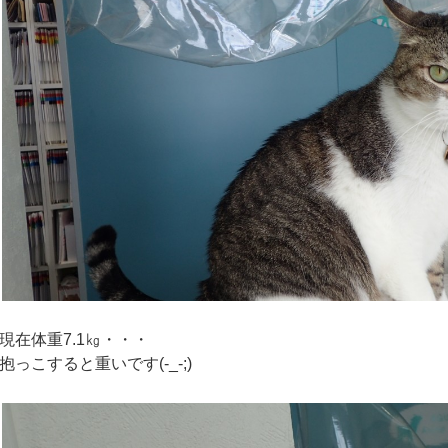
現在体重7.1㎏・・・
抱っこすると重いです(-_-;)