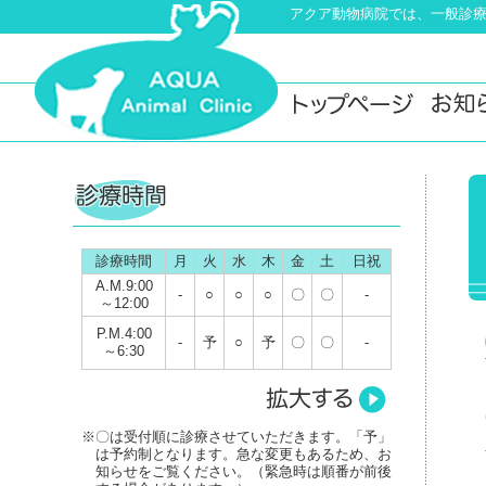
アクア動物病院では、一般診
診療時間
月
火
水
木
金
土
日祝
A.M.9:00
-
○
○
○
〇
〇
-
～12:00
P.M.4:00
-
予
○
予
〇
〇
-
～6:30
※〇は受付順に診療させていただきます。「予」
は予約制となります。急な変更もあるため、お
知らせをご覧ください。（緊急時は順番が前後