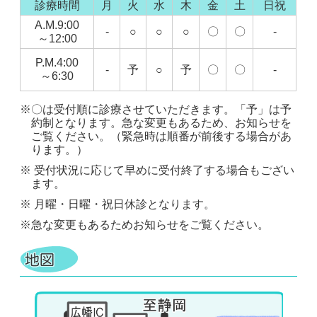
診療時間
月
火
水
木
金
土
日祝
A.M.9:00
-
○
○
○
〇
〇
-
～12:00
P.M.4:00
-
予
○
予
〇
〇
-
～6:30
※〇は受付順に診療させていただきます。「予」は予
約制となります。急な変更もあるため、お知らせを
ご覧ください。（緊急時は順番が前後する場合があ
ります。）
※ 受付状況に応じて早めに受付終了する場合もござい
ます。
※ 月曜・日曜・祝日休診となります。
※急な変更もあるためお知らせをご覧ください。